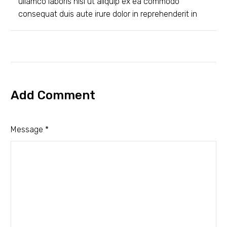
ullamco laboris nisi ut aliquip ex ea commodo
consequat duis aute irure dolor in reprehenderit in
voluptate velit
Add Comment
Message *