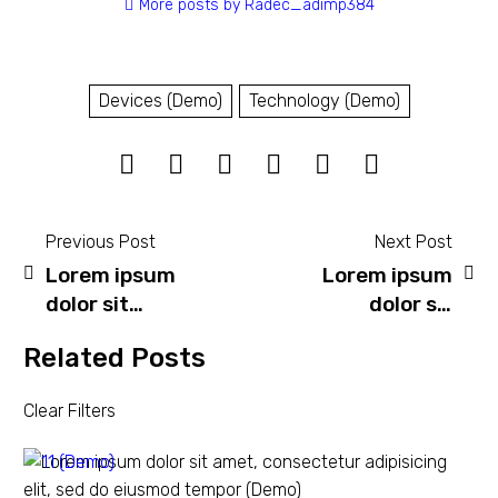
More posts by Radec_adimp384
Devices (Demo)
Technology (Demo)
Previous Post
Next Post
Lorem ipsum
Lorem ipsum
dolor sit
dolor sit
amet,
amet,
Related Posts
consectetur
consectetur
adipisicing
adipisicing
Clear Filters
elit, sed do
elit, sed do
eiusmod
eiusmod
tempor
tempor