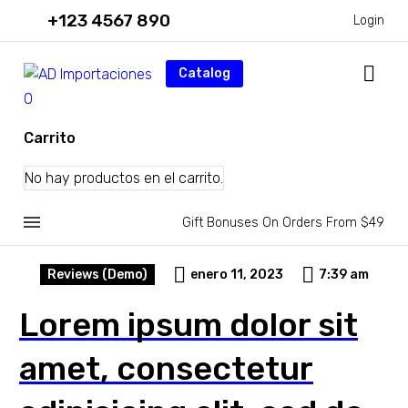
+123 4567 890
Login
Catalog
0
Carrito
No hay productos en el carrito.
Gift Bonuses On Orders From $49
Reviews (Demo)
enero 11, 2023
7:39 am
Lorem ipsum dolor sit
amet, consectetur